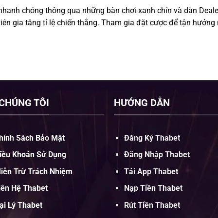
nhanh chóng thông qua những bàn chơi xanh chín và dàn Deale
 viên gia tăng tỉ lệ chiến thắng. Tham gia đặt cược để tận hưở
 CHÚNG TÔI
HƯỚNG DẪN
hính Sách Bảo Mật
Đăng Ký Thabet
iều Khoản Sử Dụng
Đăng Nhập Thabet
iễn Trừ Trách Nhiệm
Tải App Thabet
iên Hệ Thabet
Nạp Tiền Thabet
ại Lý Thabet
Rút Tiền Thabet