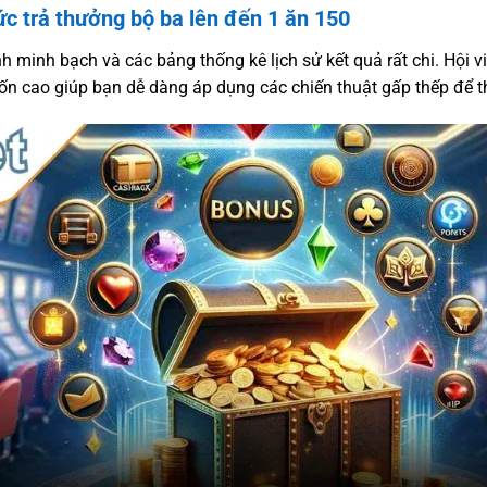
ức trả thưởng bộ ba lên đến 1 ăn 150
h minh bạch và các bảng thống kê lịch sử kết quả rất chi. Hội 
n vốn cao giúp bạn dễ dàng áp dụng các chiến thuật gấp thếp để t