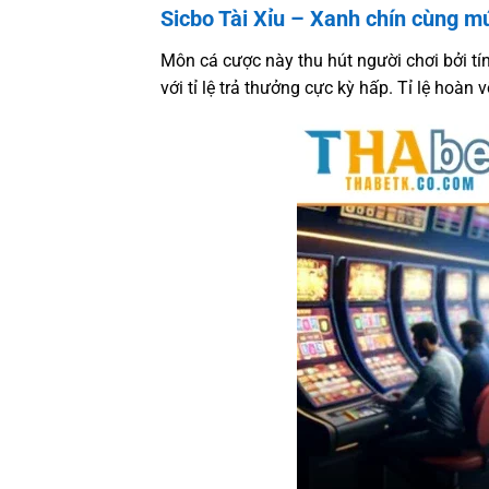
Sicbo Tài Xỉu – Xanh chín cùng m
Môn cá cược này thu hút người chơi bởi tín
với tỉ lệ trả thưởng cực kỳ hấp. Tỉ lệ hoà