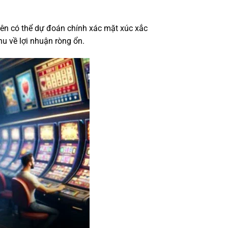
viên có thể dự đoán chính xác mặt xúc xắc
hu về lợi nhuận ròng ổn.