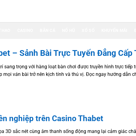
THAO
CASINO
BẮN CÁ
NỔ HŨ
XỔ SỐ
KHUYẾN MÃI
bet – Sảnh Bài Trực Tuyến Đẳng Cấp
í sang trọng với hàng loạt bàn chơi được truyền hình trực tiếp 
 mọi ván bài trở nên kịch tính và thú vị. Đọc ngay hướng dẫn c
ên nghiệp trên Casino Thabet
 họa 3D sắc nét cùng âm thanh sống động mang lại cảm giác ch