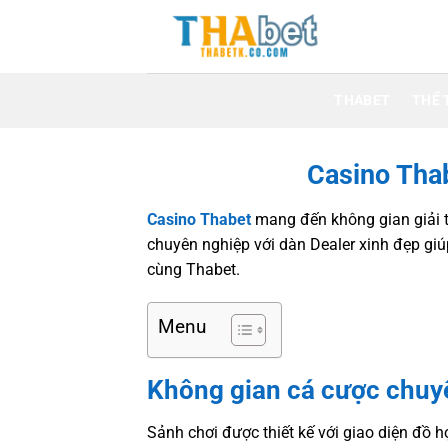
Bỏ
qua
nội
dung
THABET
THỂ 
Casino Tha
Casino Thabet
mang đến không gian giải tr
chuyên nghiệp với dàn Dealer xinh đẹp giúp
cùng Thabet.
Menu
Không gian cá cược chuy
Sảnh chơi được thiết kế với giao diện đồ