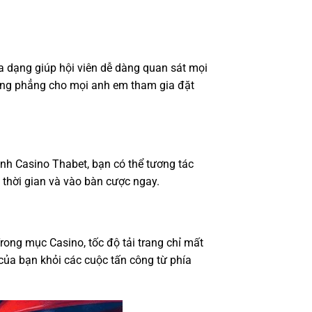
a dạng giúp hội viên dễ dàng quan sát mọi
sòng phẳng cho mọi anh em tham gia đặt
ảnh Casino Thabet, bạn có thể tương tác
m thời gian và vào bàn cược ngay.
rong mục Casino, tốc độ tải trang chỉ mất
của bạn khỏi các cuộc tấn công từ phía