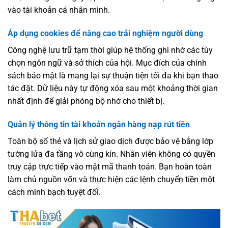
vào tài khoản cá nhân mình.
Áp dụng cookies để nâng cao trải nghiệm người dùng
Công nghệ lưu trữ tạm thời giúp hệ thống ghi nhớ các tùy
chọn ngôn ngữ và sở thích của hội. Mục đích của chính
sách bảo mật là mang lại sự thuận tiện tối đa khi bạn thao
tác đặt. Dữ liệu này tự động xóa sau một khoảng thời gian
nhất định để giải phóng bộ nhớ cho thiết bị.
Quản lý thông tin tài khoản ngân hàng nạp rút tiền
Toàn bộ số thẻ và lịch sử giao dịch được bảo vệ bằng lớp
tường lửa đa tầng vô cùng kín. Nhân viên không có quyền
truy cập trực tiếp vào mật mã thanh toán. Bạn hoàn toàn
làm chủ nguồn vốn và thực hiện các lệnh chuyển tiền một
cách minh bạch tuyệt đối.