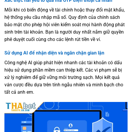
Xác thực hai yếu tố qua mã OTP điện thoại cá nhân
Mỗi khi có biến động về tài chính hoặc thay đổi mật khẩu,
hệ thống yêu cầu nhập mã số. Quy định của chính sách
bảo mật cho phép hội viên kiểm soát mọi hành động phát
sinh trên tài khoản. Bạn là người duy nhất nắm giữ quyền
phê duyệt cuối cùng cho các lệnh rút tiền về ví.
Sử dụng AI để nhận diện và ngăn chặn gian lận
Công nghệ AI giúp phát hiện nhanh các tài khoản có dấu
hiệu sử dụng phần mềm can thiệp kết. Các vi phạm sẽ bị
xử lý nghiêm để giữ vững môi trường sạch. Mọi kết quả
ván cược đều dựa trên tính ngẫu nhiên và minh bạch cho
tất cả anh em.