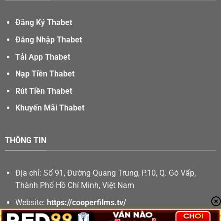
Đăng Ký Thabet
Đăng Nhập Thabet
Tải App Thabet
Nạp Tiền Thabet
Rút Tiền Thabet
Khuyến Mãi Thabet
THÔNG TIN
Địa chỉ: Số 91, Đường Quang Trung, P.10, Q. Gò Vấp,
Thành Phố Hồ Chí Minh, Việt Nam
Website:
https://cooperfilms.tv/
Số điện thoại: 0968734259