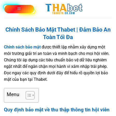
Bỏ
qua
nội
dung
Chính Sách Bảo Mật Thabet | Đảm Bảo An
Toàn Tối Đa
Chính sách bảo mật
được thiết lập nhằm xây dựng một
môi trường giải trí an toàn và minh bạch cho mọi hội viên.
Chúng tôi áp dụng các tiêu chuẩn bảo vệ dữ liệu nghiêm
ngặt nhất để ngăn chặn mọi hành vi xâm nhập trái phép.
Đọc ngay các quy định dưới đây để hiểu rõ quyền lợi bảo
mật của bạn tại Thabet.
Menu
Quy định bảo mật về thu thập thông tin hội viên