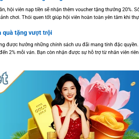
n, hội viên nạp tiền sẽ nhận thêm voucher tặng thưởng 20%. Số 
 sảnh chơi. Thói quen tốt giúp hội viên hoàn toàn yên tâm khi th
à quà tặng vượt trội
 càng được hưởng những chính sách ưu đãi mang tính đặc quyền
 đến 2% mỗi ván. Bạn còn nhận được sự hỗ trợ từ nhân viên riên