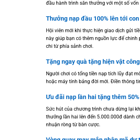
đầu hành trình săn thưởng với một số vốn 
Thưởng nạp đầu 100% lên tới con 
Hội viên mới khi thực hiện giao dịch gửi t
này giúp bạn có thêm nguồn lực để chinh 
chi từ phía sảnh chơi.
Tặng ngay quà tặng hiện vật công
Người chơi có tổng tiền nạp tích lũy đạt 
hoặc máy tính bảng đời mới. Điền thông ti
Ưu đãi nạp lần hai tặng thêm 50% 
Sức hút của chương trình chưa dừng lại kh
thưởng lần hai lên đến 5.000.000đ dành ch
nhuận ròng từ bàn cược.
Vòng quay may mắn nhận mã dự t