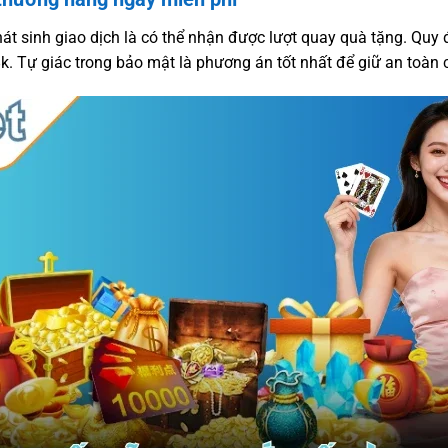
át sinh giao dịch là có thể nhận được lượt quay quà tặng. Quy
88k. Tự giác trong bảo mật là phương án tốt nhất để giữ an toàn 