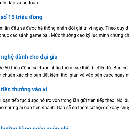
dồi dào và an toàn.
số 15 triệu đồng
iền lần đầu sẽ được hệ thống nhân đôi giá trị ví ngay. Theo quy
phục các sảnh game bài. Mức thưởng cao kỷ lục minh chứng cho
 nghệ dành cho đại gia
mốc 50 triệu đồng sẽ được nhận thêm các thiết bị điện tử. Bạn c
n chuẩn xác cho bạn tiết kiệm thời gian và vào bàn cược ngay 
tiền thưởng vào ví
i bạn tiếp tục được hỗ trợ vốn trong lần gửi tiền tiếp theo. Nộ
o những ai nạp tiền nhanh. Bạn sẽ có thêm cơ hội để xoay chuy
hưởng hàng ngày miễn phí